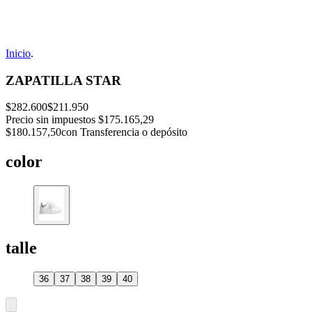
Inicio
.
ZAPATILLA STAR
$282.600
$211.950
Precio sin impuestos
$175.165,29
$180.157,50
con Transferencia o depósito
color
talle
36
37
38
39
40