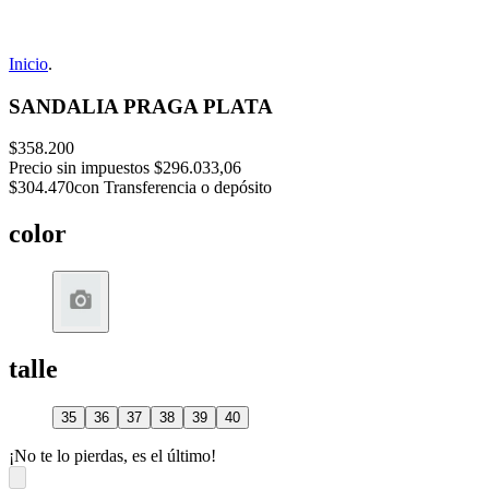
Inicio
.
SANDALIA PRAGA PLATA
$358.200
Precio sin impuestos
$296.033,06
$304.470
con Transferencia o depósito
color
talle
35
36
37
38
39
40
¡No te lo pierdas, es el último!