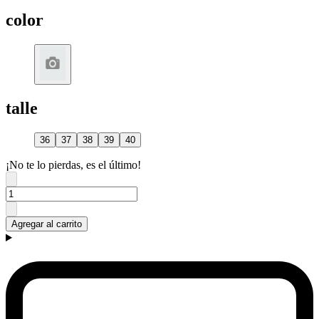
color
talle
36
37
38
39
40
¡No te lo pierdas, es el último!
Agregar al carrito